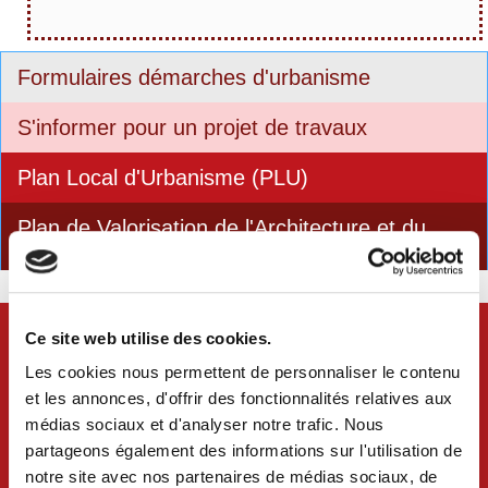
Formulaires démarches d'urbanisme
S'informer pour un projet de travaux
Formulaires démarches
Plan Local d'Urbanisme (PLU)
Géoportail de
d'urbanisme
Plan de Valorisation de l'Architecture et du
l'urbanisme
Patrimoine (PVAP)
S'informer et consulter
Déclaration préalable
Permis de construire
S’informer sur une parcelle
Permis de construire modificatif
les documents
Permis d'aménager
S'informer et consulter
Permis de démolir
Ce site web utilise des cookies.
Certificat d'urbanisme
Qu'est-ce qu'un Plan Local d'Urbanisme ?
les documents
Accessibilité des établissements recevant du public
Les cookies nous permettent de personnaliser le contenu
(ERP)
et les annonces, d'offrir des fonctionnalités relatives aux
Enseignes commerciales
Rénovation façades et vitrines
médias sociaux et d'analyser notre trafic. Nous
Qu'est-ce qu'un Plan de Valorisation de l'Architecture et
Lotissements en cours
partageons également des informations sur l'utilisation de
du Patrimoine ?
notre site avec nos partenaires de médias sociaux, de