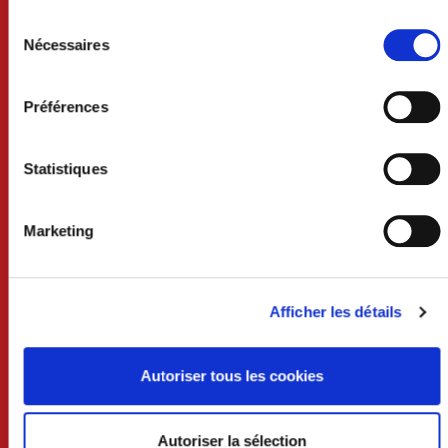
Sélection
du
Lundi au mercredi 8h30-12h et 13h30-18h
Nécessaires
consentement
Jeudi 8h30-12h
Vendredi 8h30-12h et 13h30-17h
Samedi 9h-12h (uniquement sur rdv)
Préférences
Services techniques /urbanisme
Lundi au mercredi 8h30-12h et 13h30-17h30
Statistiques
Jeudi 8h30-12h
Vendredi 8h30-12h et 13h30-17h
Marketing
Liens utiles
Afficher les détails
Urbanisme
Autoriser tous les cookies
Écoles
Professionnels
Autoriser la sélection