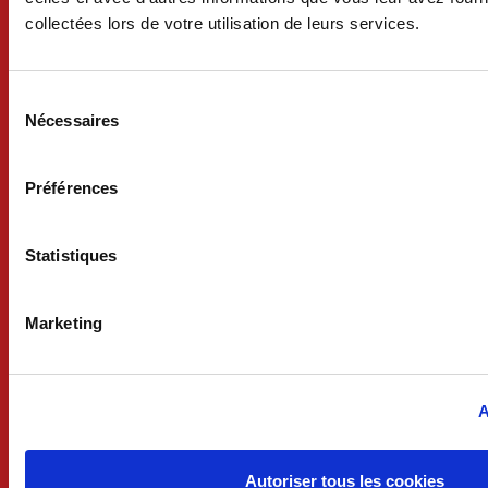
collectées lors de votre utilisation de leurs services.
Liens utiles
Sélection
du
Nécessaires
consentement
Urbanisme
Préférences
Écoles
Professionnels
Statistiques
Sports
Marketing
Patrimoine
Associations
A
Culture
Autoriser tous les cookies