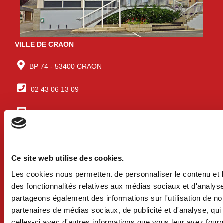
VILLE DE CRAON
BP 74 - 53400 CRAON
02 43 06 13 09
Nous contacter
Lundi au mercredi 8h30-12h et 13h30-18h
Jeudi 8h30-12h
Vendredi 8h30-12h et 13h30-17h
Ce site web utilise des cookies.
Samedi 9h-12h (uniquement sur rdv)
Les cookies nous permettent de personnaliser le contenu et l
des fonctionnalités relatives aux médias sociaux et d'analyse
Services techniques /urbanisme
Lundi au mercredi 8h30-12h et 13h30-17h30
partageons également des informations sur l'utilisation de no
Jeudi 8h30-12h
partenaires de médias sociaux, de publicité et d'analyse, qu
Vendredi 8h30-12h et 13h30-17h
celles-ci avec d'autres informations que vous leur avez fourni