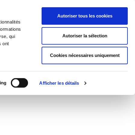
Accueil
|
Nous contacter
Autoriser tous les cookies
ionnalités
formations
NCE-JEUNESSE
Autoriser la sélection
yse, qui
s ont
Cookies nécessaires uniquement
c (ERP : commerces, théâtres, cinémas, cabinets libéraux,
aires de ces établissements de se mettre en conformité et
ing
Afficher les détails
nt recevant
du public de poursuivre ou de réaliser