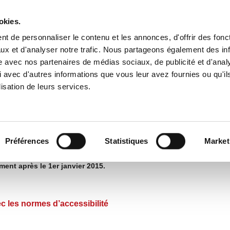
okies.
t de personnaliser le contenu et les annonces, d'offrir des fonct
ux et d'analyser notre trafic. Nous partageons également des in
NE
CULTURE
ÉCONOMIE
ASSOCIATIONS-SPORTS
ENFA
site avec nos partenaires de médias sociaux, de publicité et d'anal
 avec d'autres informations que vous leur avez fournies ou qu'il
cevant du public (ERP)
lisation de leurs services.
par la loi pour rendre accessibles les établissements recevant du publi
etc.).
sibilité programmée va permettre à tous les gestionnaires et propriét
Préférences
Statistiques
Market
grammée permet à tout gestionnaire/propriétaire d’établisseme
ment après le 1er janvier 2015.
c les normes d’accessibilité