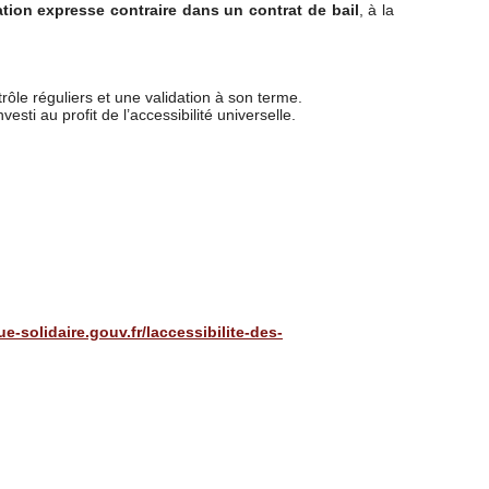
ation expresse contraire dans un contrat de bail
, à la
trôle réguliers et une validation à son terme.
ti au profit de l’accessibilité universelle.
e-solidaire.gouv.fr/laccessibilite-des-