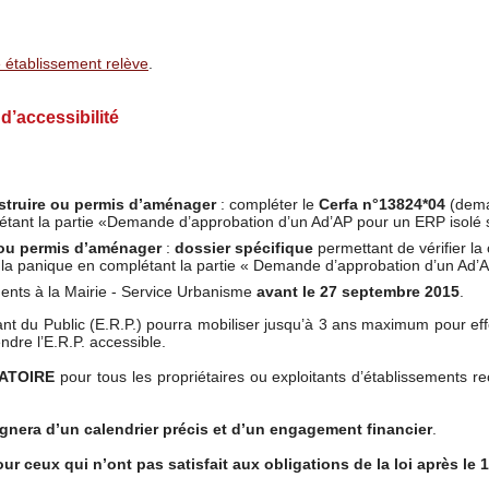
re établissement relève
.
d’accessibilité
nstruire ou permis d’aménager
: compléter le
Cerfa n°13824*04
(dema
étant la partie «Demande d’approbation d’un Ad’AP pour un ERP isolé 
 ou permis d’aménager
:
dossier spécifique
permettant de vérifier la
e et la panique en complétant la partie « Demande d’approbation d’un Ad
nts à la Mairie - Service Urbanisme
avant le 27 septembre 2015
.
ant du Public (E.R.P.) pourra mobiliser jusqu’à 3 ans maximum pour eff
dre l’E.R.P. accessible.
ATOIRE
pour tous les propriétaires ou exploitants d’établissements re
nera d’un calendrier précis et d’un engagement financier
.
ur ceux qui n’ont pas satisfait aux obligations de la loi après le 1