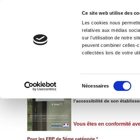
Ce site web utilise des co
Les cookies nous permetten
relatives aux médias socia
CÔTÉ MAIRIE
PRATIQUE
TOURISME-PATRIMOI
sur l'utilisation de notre 
peuvent combiner celles-ci
Accessibilité des établissements re
collectées lors de votre uti
2015 était la date limite prévue 
mairies, établissements scolaires, 
Sélection
L’élaboration d’un agenda d’acces
du
Nécessaires
d’ouvrir leurs locaux à tous.
consentement
L’agenda d’accessibilité pro
l’accessibilité
de son établisse
Vous êtes en conformité ave
Pour les ERP de 5ème catégorie *