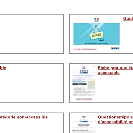
Guid
ble
Fiche pratique é
accessible
atégorie non-accessible
Questions/répon
d’accessibilité 