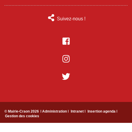
Suivez-nous !
© Mairie-Craon 2026
ǀ Administration ǀ
Intranet ǀ
Insertion agenda ǀ
Gestion des cookies