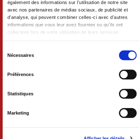
également des informations sur l'utilisation de notre site
avec nos partenaires de médias sociaux, de publicité et
d'analyse, qui peuvent combiner celles-ci avec d'autres
informations que vous leur avez fournies ou qu'ils ont
collectées lors de votre utilisation de leurs services.
VILLE DE CRAON
Sélection
BP 74 - 53400 CRAON
du
Nécessaires
consentement
02 43 06 13 09
Préférences
Nous contacter
Lundi au mercredi 8h30-12h et 13h30-18h
Statistiques
Jeudi 8h30-12h
Vendredi 8h30-12h et 13h30-17h
Marketing
Samedi 9h-12h (uniquement sur rdv)
Services techniques /urbanisme
Lundi au mercredi 8h30-12h et 13h30-17h30
Afficher les détails
Jeudi 8h30-12h