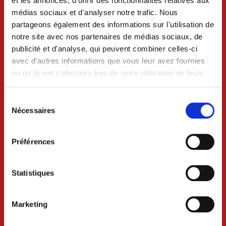
et les annonces, d'offrir des fonctionnalités relatives aux
médias sociaux et d'analyser notre trafic. Nous
partageons également des informations sur l'utilisation de
notre site avec nos partenaires de médias sociaux, de
publicité et d'analyse, qui peuvent combiner celles-ci
avec d'autres informations que vous leur avez fournies
ou qu'ils ont collectées lors de votre utilisation de leurs
services.
Sélection
du
Nécessaires
consentement
VILLE DE CRAON
Préférences
BP 74 - 53400 CRAON
Statistiques
02 43 06 13 09
Marketing
Nous contacter