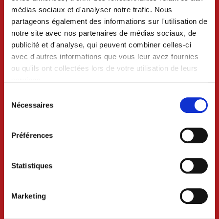
médias sociaux et d'analyser notre trafic. Nous
partageons également des informations sur l'utilisation de
notre site avec nos partenaires de médias sociaux, de
publicité et d'analyse, qui peuvent combiner celles-ci
avec d'autres informations que vous leur avez fournies
ou qu'ils ont collectées lors de votre utilisation de leurs
services.
Sélection
du
Nécessaires
consentement
VILLE DE CRAON
Préférences
BP 74 - 53400 CRAON
Statistiques
02 43 06 13 09
Marketing
Nous contacter