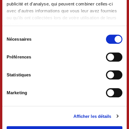
publicité et d'analyse, qui peuvent combiner celles-ci
avec d'autres informations que vous leur avez fournies
ou qu'ils ont collectées lors de votre utilisation de leurs
services.
VILLE DE CRAON
Sélection
du
Nécessaires
consentement
BP 74 - 53400 CRAON
02 43 06 13 09
Préférences
Nous contacter
Statistiques
Lundi au mercredi 8h30-12h et 13h30-18h
Jeudi 8h30-12h
Marketing
Vendredi 8h30-12h et 13h30-17h
Samedi 9h-12h (uniquement sur rdv)
Services techniques /urbanisme
Afficher les détails
Lundi au mercredi 8h30-12h et 13h30-17h30
Jeudi 8h30-12h