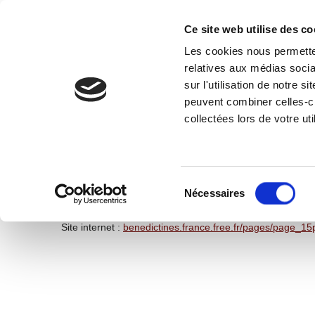
Ce site web utilise des co
Les cookies nous permetten
relatives aux médias socia
CÔTÉ MAIRIE
PRATIQUE
TOURISME-PATRIMOI
sur l'utilisation de notre 
peuvent combiner celles-ci
collectées lors de votre uti
Monastère des Bénédictines
Adresse : 15 rue de la Libération
Sélection
du
Nécessaires
Téléphone : 02 43 06 13 38
consentement
Email :
benedictines.craon@gmail.com
Site internet :
benedictines.france.free.fr/pages/page_15