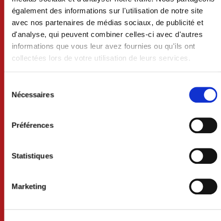
également des informations sur l'utilisation de notre site
avec nos partenaires de médias sociaux, de publicité et
d'analyse, qui peuvent combiner celles-ci avec d'autres
informations que vous leur avez fournies ou qu'ils ont
collectées lors de votre utilisation de leurs services.
VILLE DE CRAON
Sélection
du
BP 74 - 53400 CRAON
Nécessaires
consentement
02 43 06 13 09
Préférences
Nous contacter
Statistiques
Lundi au mercredi 8h30-12h et 13h30-18h
Jeudi 8h30-12h
Vendredi 8h30-12h et 13h30-17h
Marketing
Samedi 9h-12h (uniquement sur rdv)
Services techniques /urbanisme