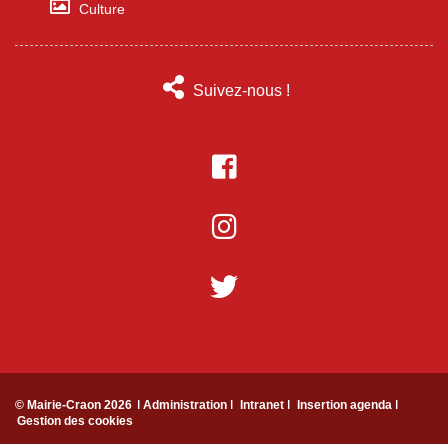
Culture
Suivez-nous !
© Mairie-Craon 2026
ǀ Administration ǀ
Intranet ǀ
Insertion agenda ǀ
Gestion des cookies