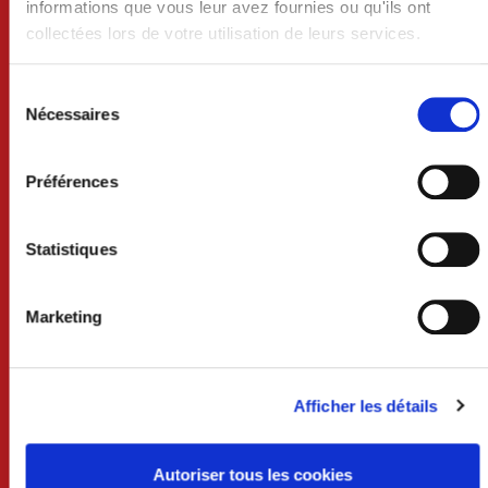
informations que vous leur avez fournies ou qu'ils ont
BP 74 - 53400 CRAON
collectées lors de votre utilisation de leurs services.
02 43 06 13 09
Sélection
du
Nécessaires
Nous contacter
consentement
Lundi au mercredi 8h30-12h et 13h30-18h
Préférences
Jeudi 8h30-12h
Vendredi 8h30-12h et 13h30-17h
Samedi 9h-12h (uniquement sur rdv)
Statistiques
Services techniques /urbanisme
Lundi au mercredi 8h30-12h et 13h30-17h30
Marketing
Jeudi 8h30-12h
Vendredi 8h30-12h et 13h30-17h
Afficher les détails
Liens utiles
Autoriser tous les cookies