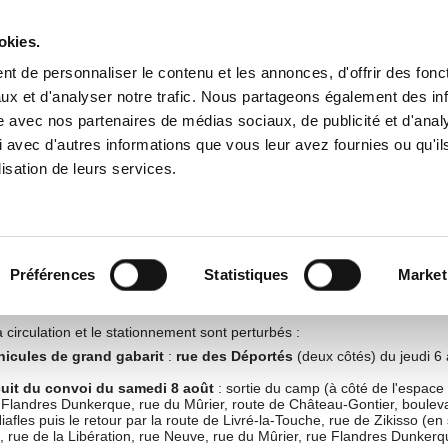
okies.
t de personnaliser le contenu et les annonces, d'offrir des fonct
ux et d'analyser notre trafic. Nous partageons également des in
NE
CULTURE
ÉCONOMIE
ASSOCIATIONS-SPORTS
ENFA
site avec nos partenaires de médias sociaux, de publicité et d'anal
 avec d'autres informations que vous leur avez fournies ou qu'il
lisation de leurs services.
Préférences
Statistiques
Market
a circulation et le stationnement sont perturbés :
hicules de grand gabarit
:
rue des Déportés
(deux côtés) du jeudi 6 
uit
du convoi du samedi 8 août
: sortie du camp (à côté de l'espace 
e Flandres Dunkerque, rue du Mûrier, route de Château-Gontier, boulev
afles puis le retour par la route de Livré-la-Touche, rue de Zikisso (en
), rue de la Libération, rue Neuve, rue du Mûrier, rue Flandres Dunkerq