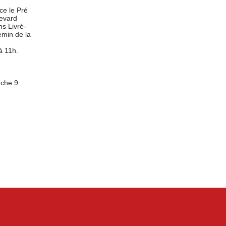
ce le Pré
levard
ns Livré-
emin de la
à 11h.
nche 9