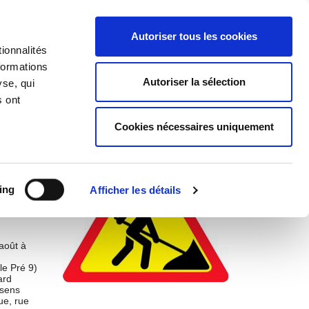
Accueil
|
Nous contacter
Autoriser tous les cookies
ionnalités
formations
NCE-JEUNESSE
Autoriser la sélection
yse, qui
s ont
Cookies nécessaires uniquement
ing
Afficher les détails
août à
le Pré 9)
ard
 sens
ue, rue