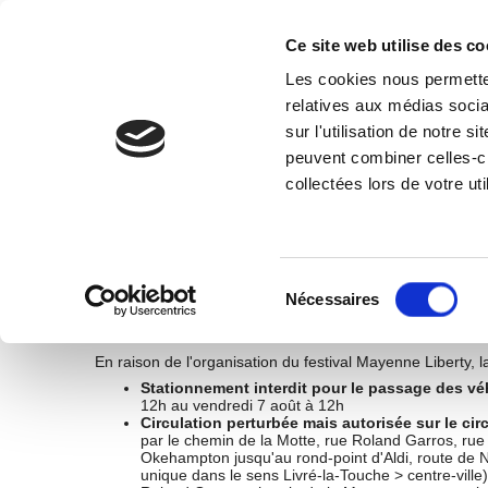
Ce site web utilise des co
Les cookies nous permetten
relatives aux médias socia
CÔTÉ MAIRIE
PRATIQUE
TOURISME-PATRIMOI
sur l'utilisation de notre 
peuvent combiner celles-ci
Actualités travaux-circulation
collectées lors de votre uti
quartier du Mûrier et centre-ville
Sélection
du
Nécessaires
consentement
du jeudi 6 au lundi 10 août
En raison de l'organisation du festival Mayenne Liberty, l
Stationnement interdit pour le passage des vé
12h au vendredi 7 août à 12h
Circulation perturbée mais autorisée sur le circ
par le chemin de la Motte, rue Roland Garros, ru
Okehampton jusqu'au rond-point d'Aldi, route de Ni
unique dans le sens Livré-la-Touche > centre-ville