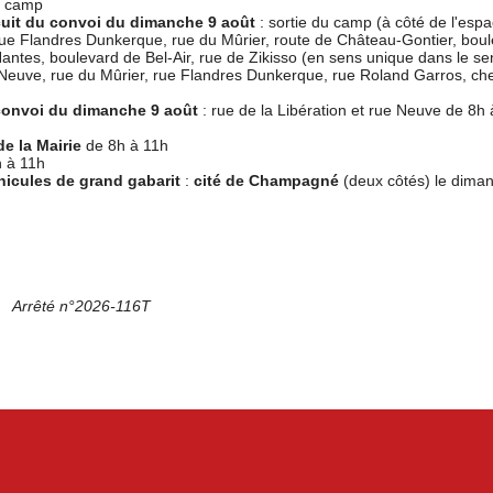
e camp
uit
du convoi du dimanche 9 août
: sortie du camp (à côté de l'espa
 rue Flandres Dunkerque, rue du Mûrier, route de Château-Gontier, bou
antes, boulevard de Bel-Air, rue de Zikisso (en sens unique dans le se
ue Neuve, rue du Mûrier, rue Flandres Dunkerque, rue Roland Garros, ch
 convoi du dimanche 9 août
: rue de la Libération et rue Neuve de 8h 
de la Mairie
de 8h à 11h
 à 11h
hicules de grand gabarit
:
cité de Champagné
(deux côtés) le dima
Arrêté n°2026-116T