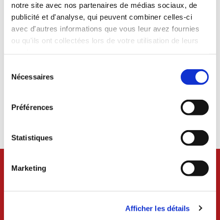
notre site avec nos partenaires de médias sociaux, de
à partir de 15 ans
publicité et d'analyse, qui peuvent combiner celles-ci
avec d'autres informations que vous leur avez fournies
ou qu'ils ont collectées lors de votre utilisation de leurs
Contact
services.
Sélection
du
Nécessaires
Association Ganesha
consentement
plan d'eau du Mûrier ou école ND de Pontmain (selon météo)
Préférences
yoganesharelax@gmail.com
ganecha.assoconnect.com
Statistiques
Marketing
Afficher les détails