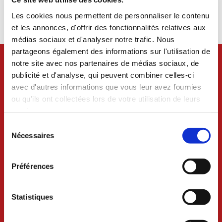
Les cookies nous permettent de personnaliser le contenu
10h : messe à l'église Saint-Nicolas
11h : dépôt de gerbe au monument aux morts
et les annonces, d'offrir des fonctionnalités relatives aux
médias sociaux et d'analyser notre trafic. Nous
partageons également des informations sur l'utilisation de
notre site avec nos partenaires de médias sociaux, de
publicité et d'analyse, qui peuvent combiner celles-ci
avec d'autres informations que vous leur avez fournies
ou qu'ils ont collectées lors de votre utilisation de leurs
services.
Sélection
du
Nécessaires
consentement
Préférences
VILLE DE CRAON
Statistiques
BP 74 - 53400 CRAON